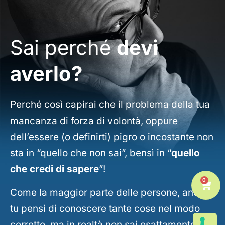
Sai perché
devi
averlo?
Perché così capirai che il problema della tua
mancanza di forza di volontà, oppure
dell’essere (o definirti) pigro o incostante non
sta in “quello che non sai”, bensì in “
quello
che credi di sapere
”!
0
Carr
Come la maggior parte delle persone, anche
tu pensi di conoscere tante cose nel modo
corretto, ma in realtà non sai esattamente