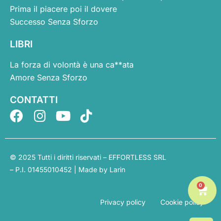
Prima il piacere poi il dovere
Successo Senza Sforzo
LIBRI
La forza di volontà è una ca**ata
Amore Senza Sforzo
CONTATTI
F
I
Y
T
a
n
o
i
c
s
u
k
e
t
t
t
© 2025 Tutti i diritti riservati – EFFORTLESS SRL
b
a
u
o
– P.I. 01455010452 | Made by
Larin
o
g
b
k
0
Carr
o
r
e
Privacy policy
Cookie policy
k
a